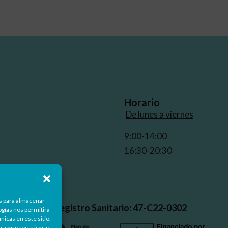
Horario
De lunes a viernes
9:00-14:00
16:30-20:30
d
es para almacenar
Nº Registro Sanitario: 47-C22-0302
ogías nos permitirá
icas en este sitio.
s características y