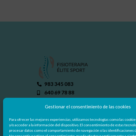
983 345 083
640 69 78 88
info@fisioterapiaelitesport.com
Gestionar el consentimiento de las cookies
C/ Miguel Delibes 50, 47008 - Valladoli
Para ofrecer las mejores experiencias, utilizamos tecnologías como las cooki
y/o acceder a la información del dispositivo. El consentimiento de estas tecnol
procesar datos como el comportamiento de navegación o las identificaciones ún
No consentir o retirar el consentimiento, puede afectar negativamente a cierta