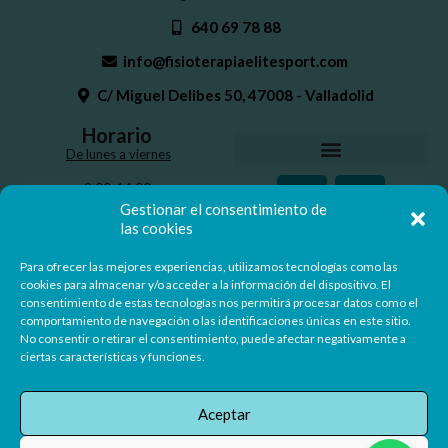
640 69 78 88
info@fisioterapiaelitesport.com
C/ Miguel Delibes 50, 47008 - Valladolid
Horario
De lunes a viernes
9:00-14:00
16:30-20:30
Gestionar el consentimiento de
las cookies
Para ofrecer las mejores experiencias, utilizamos tecnologías como las
Nº Registro Sanitario: 47-C22-0302
cookies para almacenar y/o acceder a la información del dispositivo. El
consentimiento de estas tecnologías nos permitirá procesar datos como el
comportamiento de navegación o las identificaciones únicas en este sitio.
No consentir o retirar el consentimiento, puede afectar negativamente a
ciertas características y funciones.
Aceptar