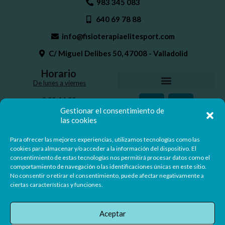
983 345 083
640 69 78 88
info@fisioterapiaelitesport.com
C/ Miguel Delibes 50, 47008 - Valladolid
Horario
De lunes a viernes
9:00-14:00
16:30-20:30
Gestionar el consentimiento de
las cookies
Para ofrecer las mejores experiencias, utilizamos tecnologías como las
Nº Registro Sanitario: 47-C22-0302
cookies para almacenar y/o acceder a la información del dispositivo. El
consentimiento de estas tecnologías nos permitirá procesar datos como el
comportamiento de navegación o las identificaciones únicas en este sitio.
No consentir o retirar el consentimiento, puede afectar negativamente a
ciertas características y funciones.
Aceptar