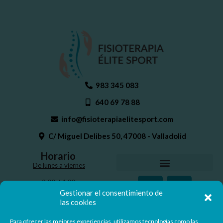
983 345 083
640 69 78 88
info@fisioterapiaelitesport.com
C/ Miguel Delibes 50, 47008 - Valladolid
Horario
De lunes a viernes
9:00-14:00
16:30-20:30
Gestionar el consentimiento de
las cookies
Para ofrecer las mejores experiencias, utilizamos tecnologías como las
Nº Registro Sanitario: 47-C22-0302