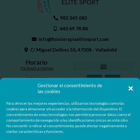
983 345 083
640 69 78 88
info@fisioterapiaelitesport.com
C/ Miguel Delibes 50, 47008 - Valladolid
Horario
De lunes a viernes
9:00-14:00
16:30-20:30
Gestionar el consentimiento de
las cookies
Para ofrecer las mejores experiencias, utilizamos tecnologías como las
Nº Registro Sanitario: 47-C22-0302
cookies para almacenar y/o acceder a la información del dispositivo. El
consentimiento de estas tecnologías nos permitirá procesar datos como el
comportamiento de navegación o las identificaciones únicas en este sitio.
No consentir o retirar el consentimiento, puede afectar negativamente a
ciertas características y funciones.