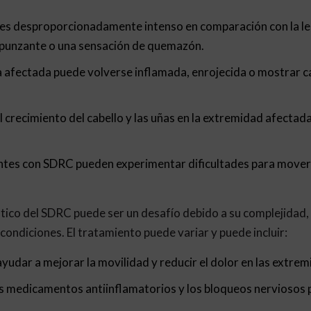
 es desproporcionadamente intenso en comparación con la lesi
punzante o una sensación de quemazón.
na afectada puede volverse inflamada, enrojecida o mostrar 
l crecimiento del cabello y las uñas en la extremidad afectad
ntes con SDRC pueden experimentar dificultades para mover 
tico del SDRC puede ser un desafío debido a su complejidad, 
 condiciones. El tratamiento puede variar y puede incluir:
ayudar a mejorar la movilidad y reducir el dolor en las extre
s medicamentos antiinflamatorios y los bloqueos nerviosos p