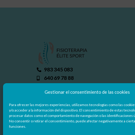
983 345 083
640 69 78 88
info@fisioterapiaelitesport.com
Gestionar el consentimiento de las cookies
C/ Miguel Delibes 50, 47008 - Valladoli
Para ofrecer las mejores experiencias, utilizamos tecnologías como las cooki
y/o acceder a la información del dispositivo. El consentimiento de estas tecnol
procesar datos como el comportamiento de navegación o las identificaciones ún
No consentir o retirar el consentimiento, puede afectar negativamente a cierta
funciones.