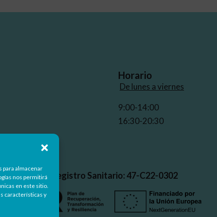
Horario
De lunes a viernes
9:00-14:00
16:30-20:30
d
es para almacenar
Nº Registro Sanitario: 47-C22-0302
ogías nos permitirá
icas en este sitio.
s características y