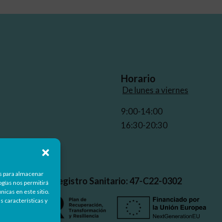
Horario
De lunes a viernes
9:00-14:00
16:30-20:30
d
es para almacenar
Nº Registro Sanitario: 47-C22-0302
ogías nos permitirá
icas en este sitio.
s características y