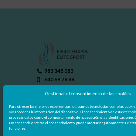
983 345 083
640 69 78 88
info@fisioterapiaelitesport.com
Gestionar el consentimiento de las cookies
C/ Miguel Delibes 50, 47008 - Valladoli
Para ofrecer las mejores experiencias, utilizamos tecnologías como las cooki
y/o acceder a la información del dispositivo. El consentimiento de estas tecnol
procesar datos como el comportamiento de navegación o las identificaciones ún
No consentir o retirar el consentimiento, puede afectar negativamente a cierta
funciones.