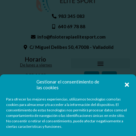
983 345 083
640 69 78 88
info@fisioterapiaelitesport.com
C/ Miguel Delibes 50, 47008 - Valladolid
Horario
De lunes a viernes
9:00-14:00
16:30-20:30
Gestionar el consentimiento de
las cookies
Para ofrecer las mejores experiencias, utilizamos tecnologías como las
Nº Registro Sanitario: 47-C22-0302
cookies para almacenar y/o acceder a la información del dispositivo. El
consentimiento de estas tecnologías nos permitirá procesar datos como el
comportamiento de navegación o las identificaciones únicas en este sitio.
No consentir o retirar el consentimiento, puede afectar negativamente a
ciertas características y funciones.